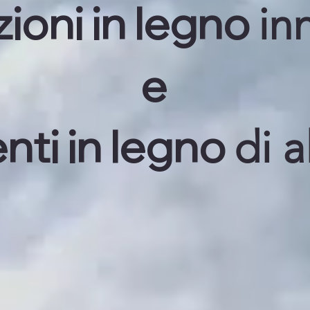
ioni in legno
in
e
ti in legno
di a